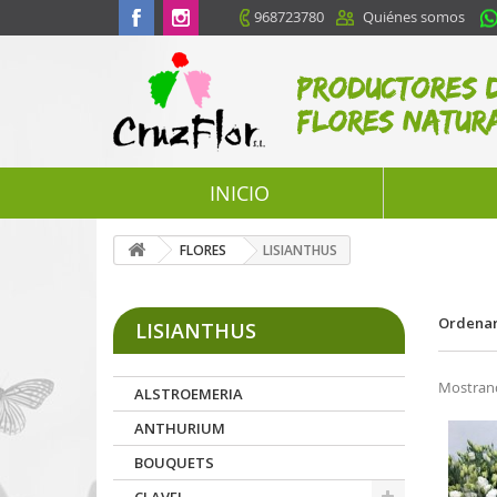
968723780
Quiénes somos
INICIO
FLORES
LISIANTHUS
Ordenar
LISIANTHUS
Mostrando
ALSTROEMERIA
ANTHURIUM
BOUQUETS