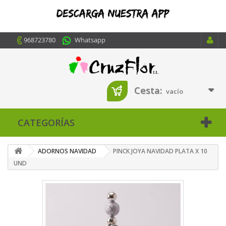
968723780
Whatsapp
Cesta:
vacío
CATEGORÍAS
ADORNOS NAVIDAD
PINCK JOYA NAVIDAD PLATA X 10
UND