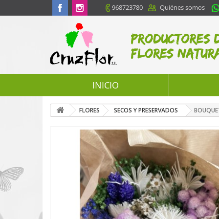
968723780
Quiénes somos
INICIO
FLORES
SECOS Y PRESERVADOS
BOUQUET