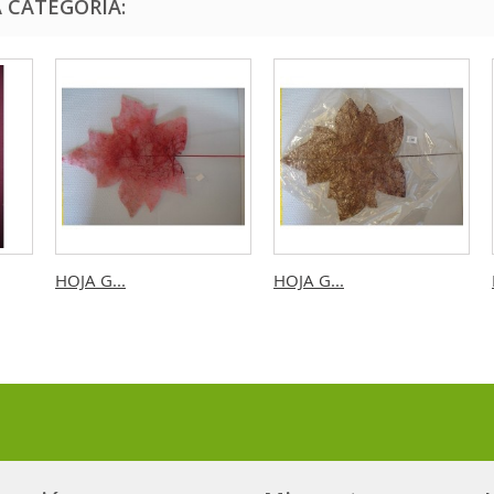
 CATEGORÍA:
HOJA G...
HOJA G...